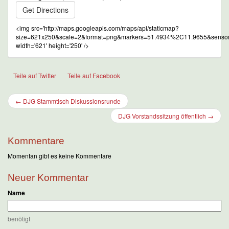
Get Directions
<img src='http://maps.googleapis.com/maps/api/staticmap?
size=621x250&scale=2&format=png&markers=51.4934%2C11.9655&sensor
width='621' height='250' />
Teile auf Twitter
Teile auf Facebook
← DJG Stammtisch Diskussionsrunde
DJG Vorstandssitzung öffentlich →
Kommentare
Momentan gibt es keine Kommentare
Neuer Kommentar
Name
benötigt