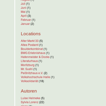
Juli
(1)
Juni
(1)
Mai
(1)
April
(3)
Februar
(1)
Januar
(2)
Locations
Alter Markt 33
(5)
Altes Postamt
(1)
Boulderkombinat
(1)
BWG Erlebnishaus
(1)
Hafenmeister & Docks
(1)
Literaturhaus
(1)
Moritzburg
(1)
Mr. Sushi
(1)
Peißnitzhaus e.V.
(2)
Volkshochschule Halle
(1)
Volksolidariät
(18)
Autoren
Luise Helmeke
(5)
Sylvia Lorenz
(22)
cinap
(1)