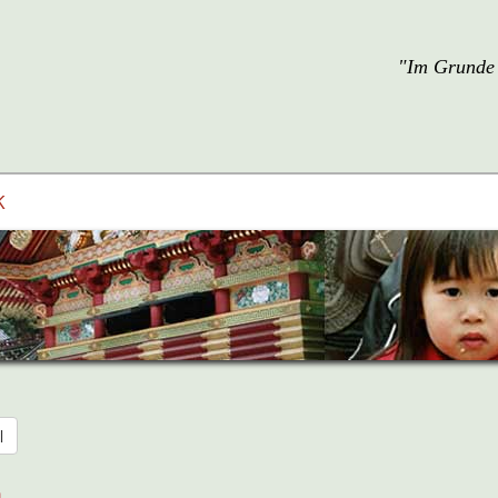
"Im Grunde 
K
l
n