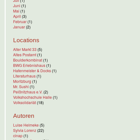
Juli
(1)
Juni
(1)
Mai
(1)
April
(3)
Februar
(1)
Januar
(2)
Locations
Alter Markt 33
(5)
Altes Postamt
(1)
Boulderkombinat
(1)
BWG Erlebnishaus
(1)
Hafenmeister & Docks
(1)
Literaturhaus
(1)
Moritzburg
(1)
Mr. Sushi
(1)
Peißnitzhaus e.V.
(2)
Volkshochschule Halle
(1)
Volksolidariät
(18)
Autoren
Luise Helmeke
(5)
Sylvia Lorenz
(22)
cinap
(1)